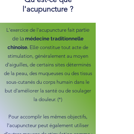
l'acupuncture ?
L'exercice de l'acupuncture fait
partie
de la
médecine traditionnelle
chinoise.
Elle
constitue tout acte de
stimulation, généralement au moyen
d'aiguilles, de certains sites déterminés
de la peau, des muqueuses ou des tissus
sous-cutanés du corps humain dans le
but d'améliorer la santé ou de soulager
la douleur. (*)
Pour accomplir les mêmes objectifs,
l’acupuncteur peut également utiliser